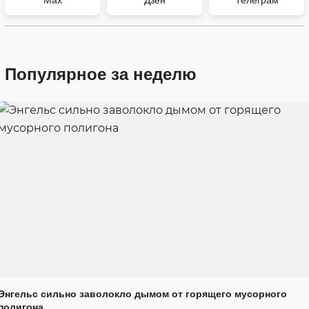
Max
Дзен
Телеграм
Популярное за неделю
Энгельс сильно заволокло дымом от горящего мусорного
полигона