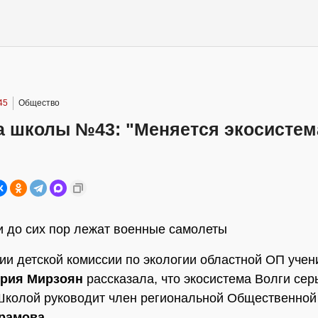
45
Общество
а школы №43: "Меняется экосистем
и до сих пор лежат военные самолеты
ии детской комиссии по экологии областной ОП уче
ория Мирзоян
рассказала, что экосистема Волги сер
Школой руководит член региональной Общественной
рамова
.