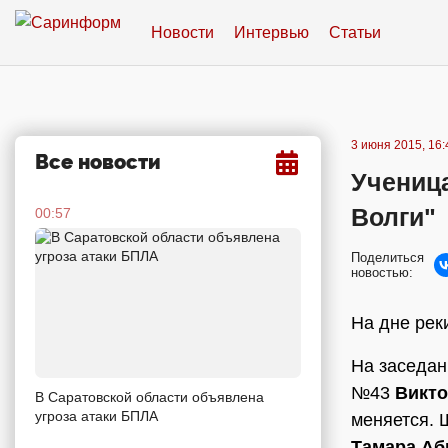
Новости
Интервью
Статьи
3 июня 2015, 16:
Все новости
Учениц
Волги"
00:57
Поделиться
новостью:
На дне рек
На заседан
№43
Викт
В Саратовской области объявлена
угроза атаки БПЛА
меняется. 
Тамара Аб