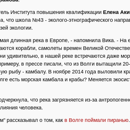
тель Института повышения квалификации
Елена Ак
а, что школа №43 - эколого-этнографического напра
зей экологии.
амая длинная река в Европе, - напомнила Вика. - На 
таются корабли, самолеты времен Великой Отечеств
 ни удивительно, в нашей реке встречаются даже мо
примеру, в прессе писали, что из Волги вытащили 20
ую рыбу - камбалу. В ноябре 2014 года выловили кр
лге есть морская камбала и крабы? Меняется экосис
одчеркнула, что река загрязняется из-за антропогенн
влияния человека.
" рассказывал о том, как
в Волге поймали пиранью
.