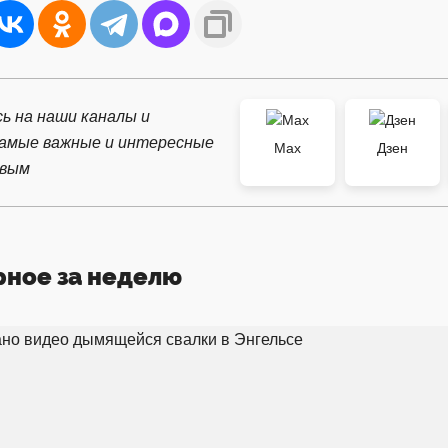
ь на наши каналы и
самые важные и интересные
Max
Дзен
рвым
рное за неделю