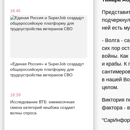
18:45
Представи
подчеркнул
ней есть му
- Волга - с
сих пор ос
войны. Как
и крабы. К 
«Единая Россия» и SuperJob создадут
общероссийскую платформу для
сантимеров
трудоустройства ветеранов СВО
в нашей Во
целом.
18:39
Виктория п
Исследование ВТБ: ежемесячная
фактора - 
смена категорий кешбэка создает
волны спроса
"СарИнформ