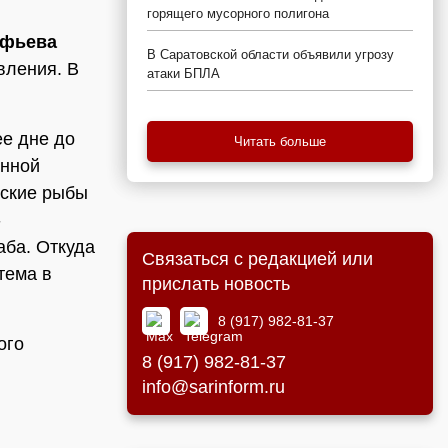
горящего мусорного полигона
ифьева
В Саратовской области объявили угрозу
вления. В
атаки БПЛА
ее дне до
Читать больше
енной
рские рыбы
-
аба. Откуда
Связаться с редакцией или
тема в
прислать новость
8 (917) 982-81-37
ого
8 (917) 982-81-37
info@sarinform.ru