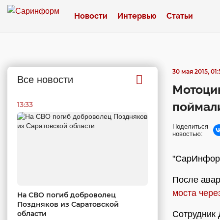
Новости
Интервью
Статьи
30 мая 2015, 01:
Все новости
Мотоцик
поймал
13:33
Поделиться
новостью:
"СарИнформ
После авар
моста чере
На СВО погиб доброволец
Поздняков из Саратовской
области
Сотрудник 