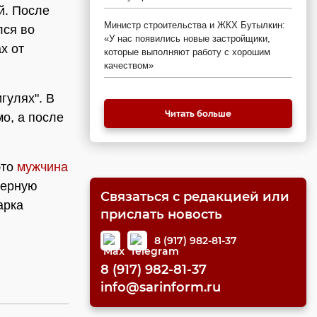
й. После
Министр строительства и ЖКХ Бутылкин:
лся во
«У нас появились новые застройщики,
х от
которые выполняют работу с хорошим
качеством»
гулях". В
Читать больше
о, а после
это
мужчина
черную
Связаться с редакцией или
арка
прислать новость
8 (917) 982-81-37
8 (917) 982-81-37
info@sarinform.ru