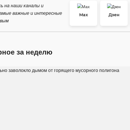
ь на наши каналы и
самые важные и интересные
Max
Дзен
рвым
рное за неделю