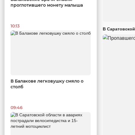
проглотившего монету малыша
10:13
В Саратовской
В Балакове легковушку смяло о
столб
09:46