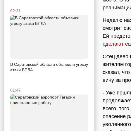
реанимаци
02:31
Неделю наз
смотрит св
Ей предсто
сделают е
Отец дево
жителям го
В Саратовской области объявили угрозу
атаки БПЛА
сказал, чт
вину за пр
01:47
- Уже пошл
продолжает
всего, того
опасение р
уволенного