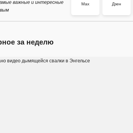
самые важные и интересные
Max
Дзен
рвым
рное за неделю