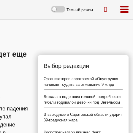
Темный режим
дет еще
Выбор редакции
Организаторов саратовской «Опусгрупп»
начинают судить за отмывание 9 млрд
а
Лежала в воде вниз головой: подробности
гибели годовалой девочки под Энгельсом
сле падения
В выходные в Саратовской области ударит
 упал
39-градусная жара
дение
а в
Роспотребнадзор признал факт