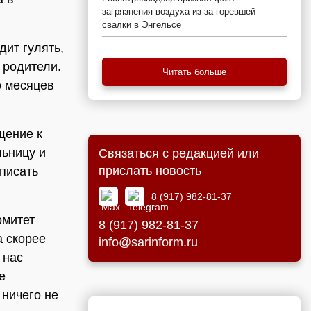
загрязнения воздуха из-за горевшей
свалки в Энгельсе
ит гулять,
 родители.
Читать больше
о месяцев
щение к
льницу и
Связаться с редакцией или
прислать новость
списать
8 (917) 982-81-37
омитет
8 (917) 982-81-37
 а скорее
info@sarinform.ru
 нас
е
 ничего не