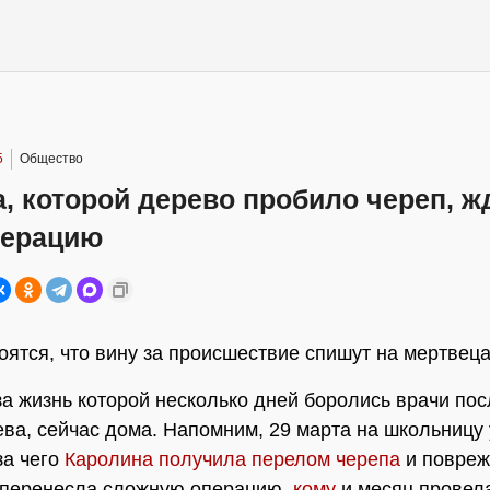
5
Общество
, которой дерево пробило череп, ж
перацию
оятся, что вину за происшествие спишут на мертвец
за жизнь которой несколько дней боролись врачи по
ева, сейчас дома. Напомним, 29 марта на школьницу
за чего
Каролина получила перелом черепа
и повреж
 перенесла сложную операцию,
кому
и месяц провел