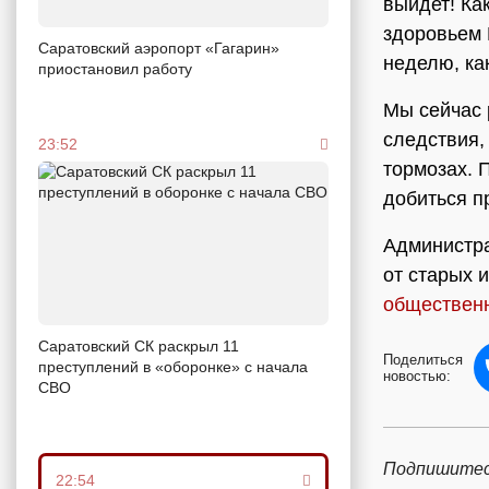
выйдет! Ка
здоровьем 
Саратовский аэропорт «Гагарин»
неделю, ка
приостановил работу
Мы сейчас 
следствия, 
23:52
тормозах. 
добиться п
Администра
от старых 
обществен
Саратовский СК раскрыл 11
Поделиться
преступлений в «оборонке» с начала
новостью:
СВО
Подпишитес
22:54