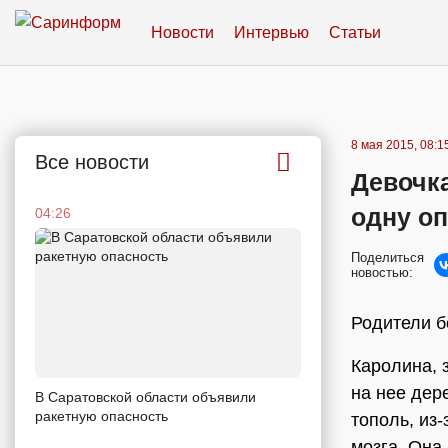
Новости
Интервью
Статьи
8 мая 2015, 08:1
Все новости
Девочка
одну о
04:26
Поделиться
новостью:
Родители б
Каролина, 
на нее дер
В Саратовской области объявили
ракетную опасность
тополь, из-
мозга. Она