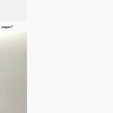
 задач"