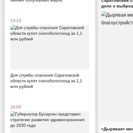
бензин популярных марок
Саратовский с
дело о выброш
19:13
Для службы спасения Саратовской
области купят снегоболотоход за 1,1
млн рублей
18:09
«Дырявая» мел