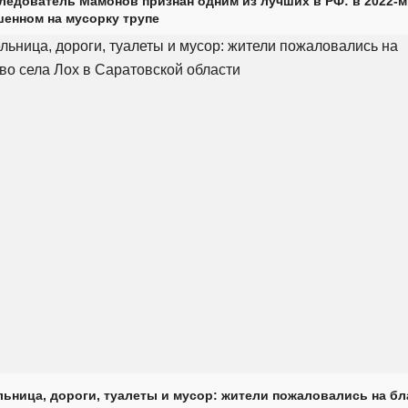
ледователь Мамонов признан одним из лучших в РФ: в 2022-м
енном на мусорку трупе
ьница, дороги, туалеты и мусор: жители пожаловались на б