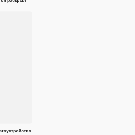
 он раскрыл
лагоустройство