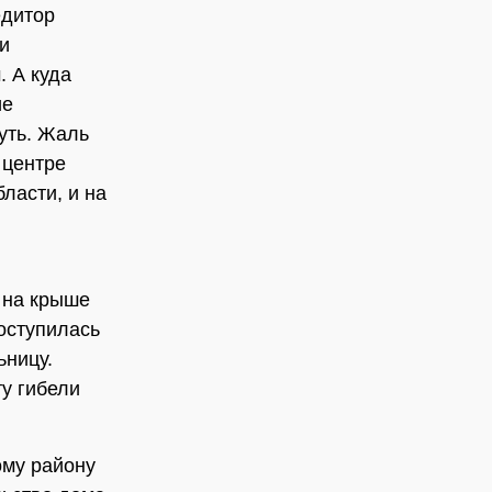
едитор
и
. А куда
ие
уть. Жаль
 центре
ласти, и на
 на крыше
 оступилась
ьницу.
ту гибели
ому району