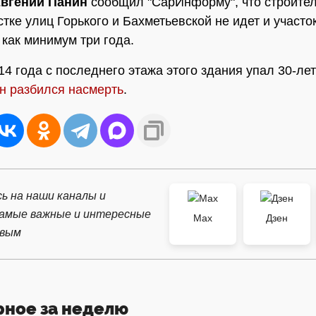
вгений Панин
сообщил "СарИнформу", что строите
стке улиц Горького и Бахметьевской не идет и участо
 как минимум три года.
14 года с последнего этажа этого здания упал 30-ле
н разбился насмерть
.
ь на наши каналы и
самые важные и интересные
Max
Дзен
рвым
рное за неделю