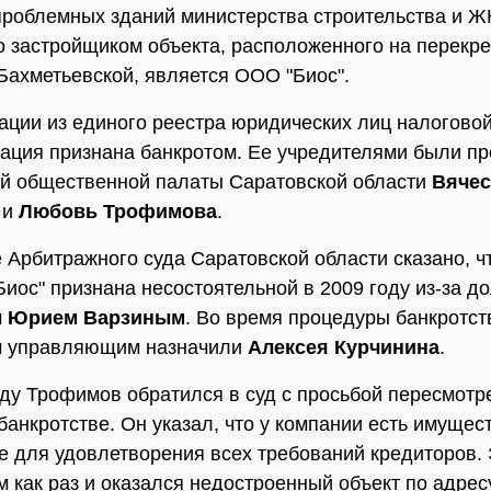
проблемных зданий министерства строительства и Ж
то застройщиком объекта, расположенного на перекре
 Бахметьевской, является ООО "Биос".
ции из единого реестра юридических лиц налогово
зация признана банкротом. Ее учредителями были п
й общественной палаты Саратовской области
Вячес
и
Любовь Трофимова
.
е Арбитражного суда Саратовской области сказано, ч
Биос" признана несостоятельной в 2009 году из-за д
м
Юрием Варзиным
. Во время процедуры банкротст
м управляющим назначили
Алексея Курчинина
.
оду Трофимов обратился в суд с просьбой пересмотр
банкротстве. Он указал, что у компании есть имущес
е для удовлетворения всех требований кредиторов.
 как раз и оказался недостроенный объект по адрес