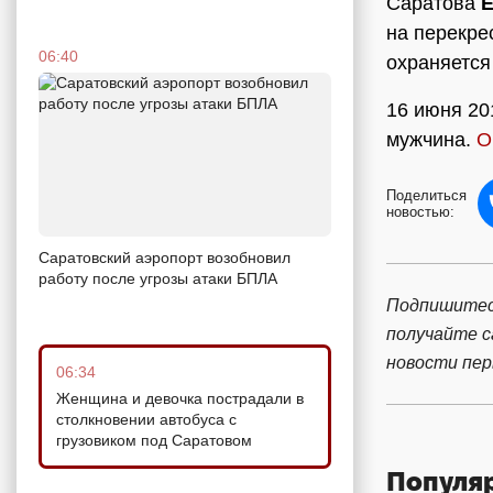
Саратова
Е
на перекре
06:40
охраняется
16 июня 20
мужчина.
О
Поделиться
новостью:
Саратовский аэропорт возобновил
работу после угрозы атаки БПЛА
Подпишитес
получайте 
новости пе
06:34
Женщина и девочка пострадали в
столкновении автобуса с
грузовиком под Саратовом
Популя