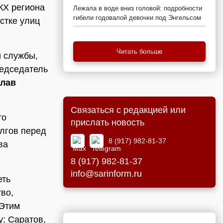
КХ региона
Лежала в воде вниз головой: подробности
гибели годовалой девочки под Энгельсом
стке улиц
Читать больше
й службы,
редседатель
лав
Связаться с редакцией или
то
прислать новость
олгов перед
8 (917) 982-81-37
ва
8 (917) 982-81-37
info@sarinform.ru
еть
тво,
 Этим
у: Саратов,