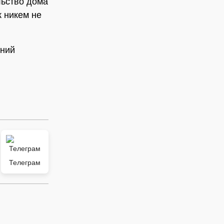
льство дома
к никем не
тний
Телеграм