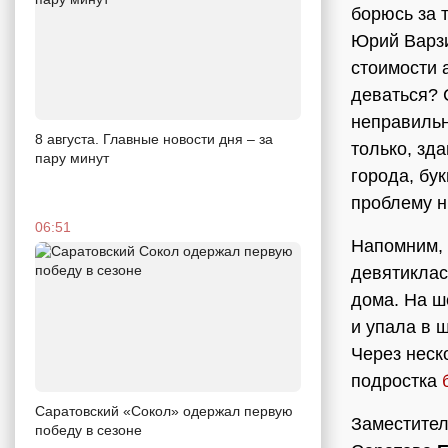
борюсь за т
Юрий Варзи
стоимости 
деваться? 
неправильн
8 августа. Главные новости дня – за
только, зда
пару минут
города, бу
проблему н
06:51
Напомним, 
девятиклас
дома. На ш
и упала в 
Через неск
подростка
Саратовский «Сокол» одержал первую
Заместител
победу в сезоне