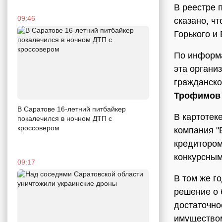
В реестре 
09:46
сказано, ч
Горького и
По информа
эта органи
гражданско
Трофимов
В Саратове 16-летний питбайкер
В картотек
покалечился в ночном ДТП с
кроссовером
компания "
кредиторо
конкурсны
09:17
В том же г
решение о 
достаточно
имуществом