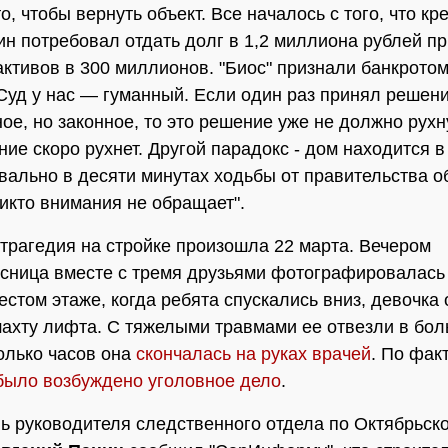
о, чтобы вернуть объект. Все началось с того, что кр
н потребовал отдать долг в 1,2 миллиона рублей пр
активов в 300 миллионов. "Биос" признали банкротом
Суд у нас — гуманный. Если один раз принял решен
ое, но законное, то это решение уже не должно рухн
ние скоро рухнет. Другой парадокс - дом находится в
квально в десяти минутах ходьбы от правительства об
икто внимания не обращает".
трагедия на стройке произошла 22 марта. Вечером
сница вместе с тремя друзьями фотографировалась
естом этаже, когда ребята спускались вниз, девочка
шахту лифта. С тяжелыми травмами ее отвезли в бол
олько часов она
скончалась на руках врачей
. По фак
было возбуждено уголовное дело
.
ь руководителя следственного отдела по Октябрьск