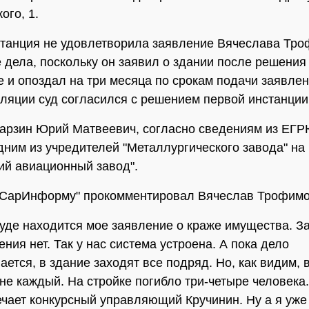
ого, 1.
танция не удовлетворила заявление Вячеслава Тро
 дела, поскольку он заявил о здании после решения
е и опоздал на три месяца по срокам подачи заявлен
ляции суд согласился с решением первой инстанции
арзин Юрий Матвеевич, согласно сведениям из ЕГР
дним из учредителей "Металлургического завода" на
ий авиационный завод".
"СарИнформу" прокомментировал Вячеслав Трофимо
суде находится мое заявление о краже имущества. З
ения нет. Так у нас система устроена. А пока дело
ается, в здание заходят все подряд. Но, как видим,
 не каждый. На стройке погибло три-четыре человека.
ечает конкурсный управляющий Кручинин. Ну а я уже