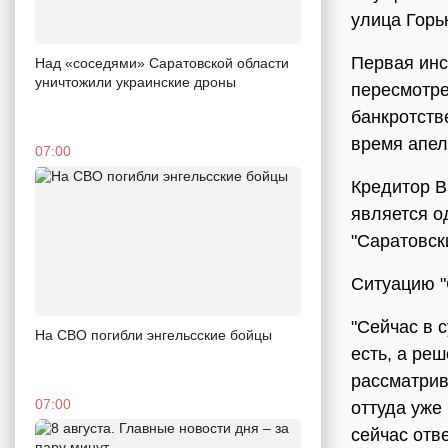
улица Горьк
Первая инс
Над «соседями» Саратовской области
уничтожили украинские дроны
пересмотре
банкротств
время апел
07:00
Кредитор В
является о
"Саратовск
Ситуацию 
"Сейчас в 
На СВО погибли энгельсские бойцы
есть, а реш
рассматрив
07:00
оттуда уже
сейчас отв