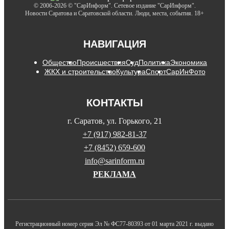
© 2006-2026 © "СарИнформ". Сетевое издание "СарИнформ".
Новости Саратова и Саратовской области. Люди, места, события. 18+
НАВИГАЦИЯ
Общество
Происшествия
Суд
Политика
Экономика
ЖКХ и строительство
Культура
Спорт
СарИнФото
КОНТАКТЫ
г. Саратов, ул. Горького, 21
+7 (917) 982-81-37
+7 (8452) 659-600
info@sarinform.ru
РЕКЛАМА
Регистрационный номер серия Эл № ФС77-80393 от 01 марта 2021 г. выдано