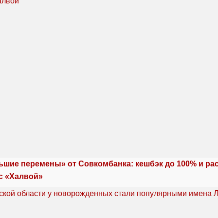
ьшие перемены» от Совкомбанка: кешбэк до 100% и ра
с «Халвой»