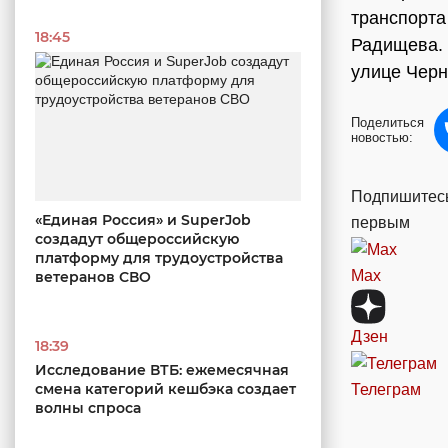
транспорта
18:45
Радищева. 
улице Черн
Поделиться
новостью:
Подпишитесь
«Единая Россия» и SuperJob
первым
создадут общероссийскую
платформу для трудоустройства
Max
ветеранов СВО
Дзен
18:39
Исследование ВТБ: ежемесячная
смена категорий кешбэка создает
Телеграм
волны спроса