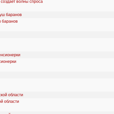
 создает волны спроса
ш баранов
сионерки
ой области