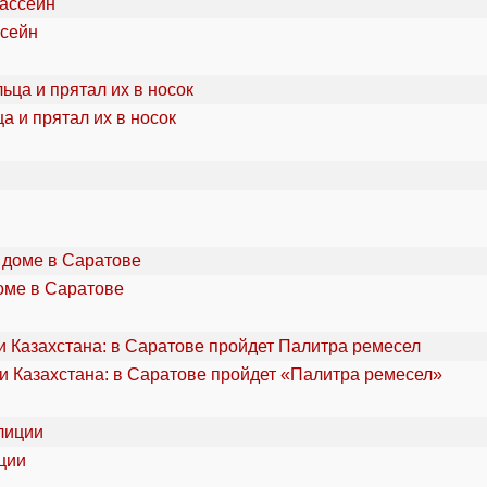
ссейн
а и прятал их в носок
оме в Саратове
и Казахстана: в Саратове пройдет «Палитра ремесел»
ции