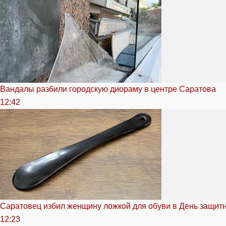
Вандалы разбили городскую диораму в центре Саратова
12:42
Саратовец избил женщину ложкой для обуви в День защитн
12:23