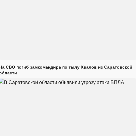
На СВО погиб замкомандира по тылу Хвалов из Саратовской
области