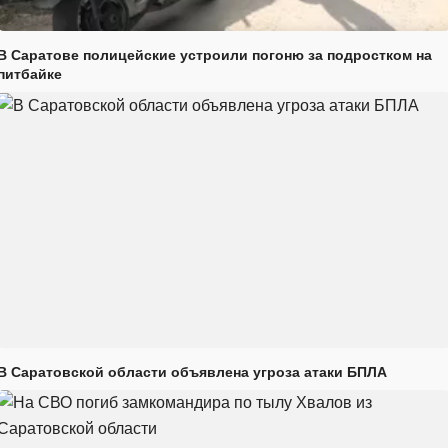
В Саратове полицейские устроили погоню за подростком на
питбайке
В Саратовской области объявлена угроза атаки БПЛА