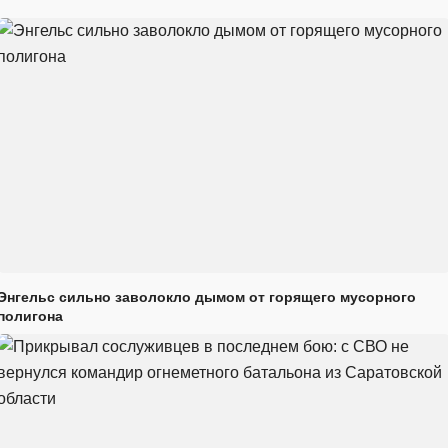
Энгельс сильно заволокло дымом от горящего мусорного
полигона