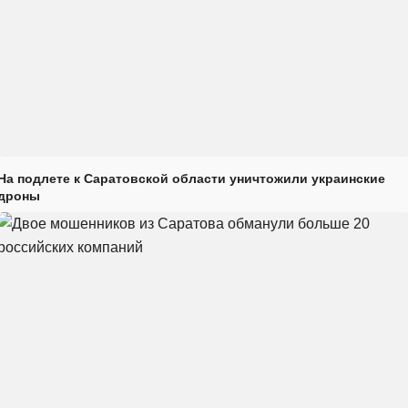
На подлете к Саратовской области уничтожили украинские
дроны