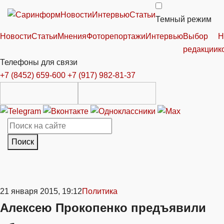
Новости
Интервью
Статьи
Темный режим
Новости
Статьи
Мнения
Фоторепортажи
Интервью
Выбор
Н
редакции
к
Телефоны для связи
+7 (8452) 659-600
+7 (917) 982-81-37
Поиск
21 января 2015, 19:12
Политика
Алексею Прокопенко предъявили