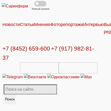
Темный режим
Новости
Статьи
Мнения
Фоторепортажи
Интервью
Вы
ре
+7 (8452) 659-600
+7 (917) 982-81-
37
Поиск