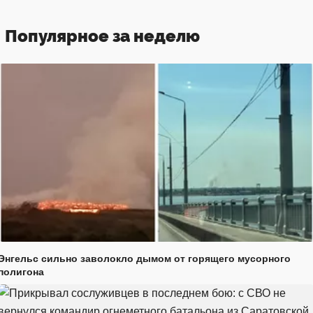
Популярное за неделю
Энгельс сильно заволокло дымом от горящего мусорного
полигона