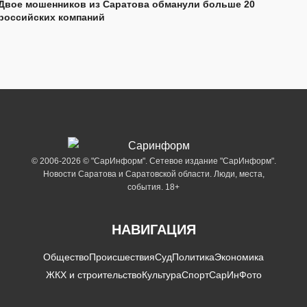
Двое мошенников из Саратова обманули больше 20
российских компаний
© 2006-2026 © "СарИнформ". Сетевое издание "СарИнформ".
Новости Саратова и Саратовской области. Люди, места,
события. 18+
НАВИГАЦИЯ
Общество
Происшествия
Суд
Политика
Экономика
ЖКХ и строительство
Культура
Спорт
СарИнФото