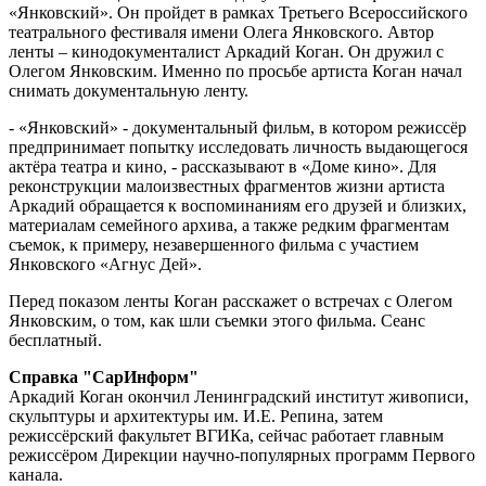
«Янковский». Он пройдет в рамках Третьего Всероссийского
театрального фестиваля имени Олега Янковского. Автор
ленты – кинодокументалист Аркадий Коган. Он дружил с
Олегом Янковским. Именно по просьбе артиста Коган начал
снимать документальную ленту.
- «Янковский» - документальный фильм, в котором режиссёр
предпринимает попытку исследовать личность выдающегося
актёра театра и кино, - рассказывают в «Доме кино». Для
реконструкции малоизвестных фрагментов жизни артиста
Аркадий обращается к воспоминаниям его друзей и близких,
материалам семейного архива, а также редким фрагментам
съемок, к примеру, незавершенного фильма с участием
Янковского «Агнус Дей».
Перед показом ленты Коган расскажет о встречах с Олегом
Янковским, о том, как шли съемки этого фильма. Сеанс
бесплатный.
Справка "СарИнформ"
Аркадий Коган окончил Ленинградский институт живописи,
скульптуры и архитектуры им. И.Е. Репина, затем
режиссёрский факультет ВГИКа, сейчас работает главным
режиссёром Дирекции научно-популярных программ Первого
канала.