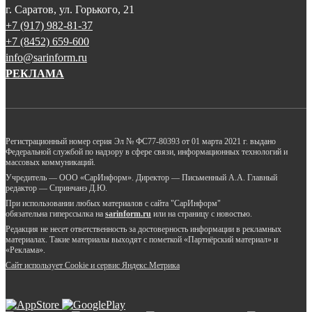
г. Саратов, ул. Горького, 21
+7 (917) 982-81-37
+7 (8452) 659-600
info@sarinform.ru
РЕКЛАМА
Регистрационный номер серия Эл № ФС77-80393 от 01 марта 2021 г. выдано
Федеральной службой по надзору в сфере связи, информационных технологий и
массовых коммуникаций.
Учредитель — ООО «СарИнформ». Директор — Письменный А.А. Главный
редактор — Спринчанэ Д.Ю.
При использовании любых материалов с сайта "СарИнформ"
обязательна гиперссылка на
sarinform.ru
или на страницу с новостью.
Редакция не несет ответственность за достоверность информации в рекламных
материалах. Такие материалы выходят с пометкой «Партнёрский материал» и
«Реклама».
Сайт использует Cookie и сервиc Яндекс.Метрика