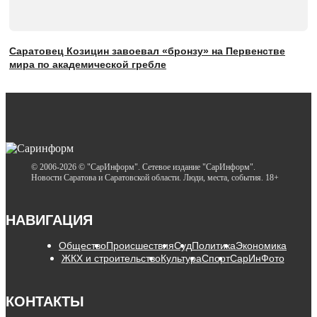
Саратовец Козицин завоевал «бронзу» на Первенстве
мира по академической гребле
© 2006-2026 © "СарИнформ". Сетевое издание "СарИнформ".
Новости Саратова и Саратовской области. Люди, места, события. 18+
НАВИГАЦИЯ
Общество
Происшествия
Суд
Политика
Экономика
ЖКХ и строительство
Культура
Спорт
СарИнФото
КОНТАКТЫ