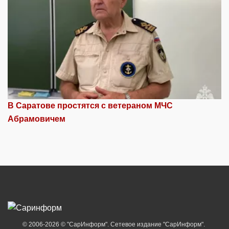
В Саратове простятся с ветераном МЧС
Абрамовичем
© 2006-2026 © "СарИнформ". Сетевое издание "СарИнформ".