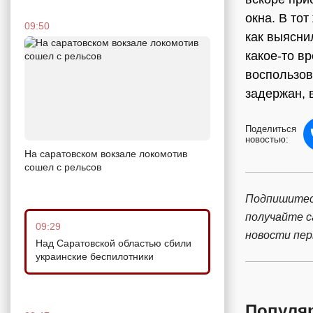
окна. В то
09:50
как выяснил
какое-то в
воспользов
задержан, 
Поделиться
новостью:
На саратовском вокзале локомотив
сошел с рельсов
Подпишитес
получайте 
09:29
новости пе
Над Саратовской областью сбили
украинские беспилотники
Популя