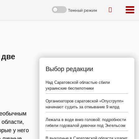
Темный режим
 две
Выбор редакции
Над Саратовской областью сбили
украинские беспилотники
Организаторов саратовской «Опусгрупп»
начинают судить за отмывание 9 млрд
необычным
Лежала в воде вниз головой: подробности
 области,
гибели годовалой девочки под Энгельсом
орые у него
о личные
В выходные в Саратовской области ударит