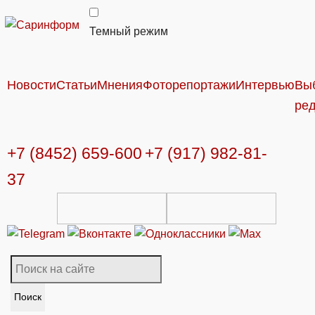
Темный режим
Новости
Статьи
Мнения
Фоторепортажи
Интервью
Вы
ре
+7 (8452) 659-600
+7 (917) 982-81-
37
Поиск