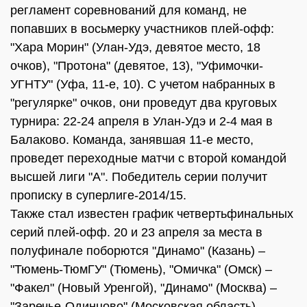
регламент соревнований для команд, не
попавших в восьмерку участников плей-офф:
"Хара Морин" (Улан-Удэ, девятое место, 18
очков), "Протона" (девятое, 13), "Уфимочки-
УГНТУ" (Уфа, 11-е, 10). С учетом набранных в
"регулярке" очков, они проведут два круговых
турнира: 22-24 апреля в Улан-Удэ и 2-4 мая в
Балаково. Команда, занявшая 11-е место,
проведет переходные матчи с второй командой
высшей лиги "А". Победитель серии получит
прописку в суперлиге-2014/15.
Также стал известен график четвертьфинальных
серий плей-офф. 20 и 23 апреля за места в
полуфинале поборются "Динамо" (Казань) –
"Тюмень-ТюмГУ" (Тюмень), "Омичка" (Омск) –
"Факел" (Новый Уренгой), "Динамо" (Москва) –
"Заречье-Одинцово" (Московская область),