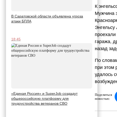
К энгельс
Мужчина з
В Саратовской области объявлена угроза
Красноарм
атаки БПЛА
Энгельсу
проехали 
18:45
гаража, д
назад зад
По словам
при этом 
удалось с
возбужде
«Единая Россия» и SuperJob создадут
Поделиться
общероссийскую платформу для
новостью:
трудоустройства ветеранов СВО