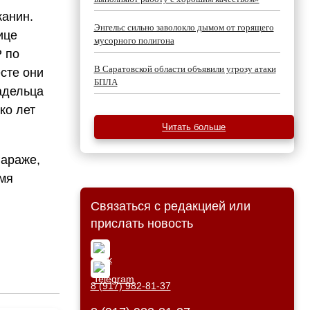
жанин.
Энгельс сильно заволокло дымом от горящего
ице
мусорного полигона
 по
В Саратовской области объявили угрозу атаки
сте они
БПЛА
адельца
ко лет
Читать больше
гараже,
емя
Связаться с редакцией или
прислать новость
8 (917) 982-81-37