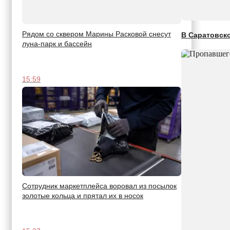
Рядом со сквером Марины Расковой снесут
В Саратовск
луна-парк и бассейн
15:59
Сотрудник маркетплейса воровал из посылок
золотые кольца и прятал их в носок