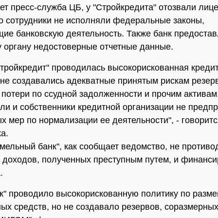
ет пресс-служба ЦБ, у "Стройкредита" отозвали лице
его сотрудники не исполняли федеральные законы,
ие банковскую деятельность. Также банк предоста
 органу недостоверные отчетные данные.
тройкредит" проводилась высокорискованная креди
 не создавались адекватные принятым рискам резер
потери по ссудной задолженности и прочим активам
ли и собственники кредитной организации не предп
х мер по нормализации ее деятельности", - говоритс
а.
емельный банк", как сообщает ведомство, не против
доходов, полученных преступным путем, и финанс
.
к" проводило высокорискованную политику по разм
ых средств, но не создавало резервов, соразмерных