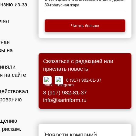
нзию из-за
39-градусная жара
влял
Читать больше
тная
вы на
.
Связаться с редакцией или
риняли
прислать новость
я на сайте
8 (917) 982-81-37
одействовал
8 (917) 982-81-37
ированию
info@sarinform.ru
ещению
 рискам.
Новости компаний