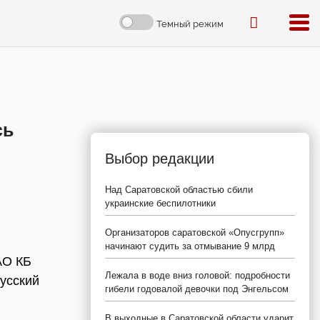
Темный режим
сь
Выбор редакции
Над Саратовской областью сбили
украинские беспилотники
Организаторов саратовской «Опусгрупп»
начинают судить за отмывание 9 млрд
АО КБ
Лежала в воде вниз головой: подробности
Русский
гибели годовалой девочки под Энгельсом
В выходные в Саратовской области ударит