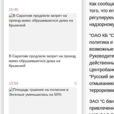
Как сообща
15:45
того, что 
регулирующ
надзорному
"ОАО КБ "С
политика и
возможные 
Руководите
В Саратове продлили запрет на проезд
мимо обрушившегося дома на
действенны
Крымской
Центробанк
"Русский з
отмыванию 
13:54
терроризма
ЗАО "С бан
привлеченн