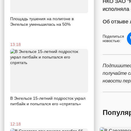
НКО ЗАО "М
исполняла 
Площадь тушения на полигоне в
Об отзыве 
Энгельсе уменьшилась на 50%
Поделиться
новостью:
13:18
Подпишитес
получайте 
новости пе
В Энгельсе 15-летний подросток украл
питбайк и попытался его «спрятать»
Популя
12:18