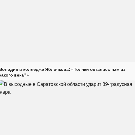
Володин в колледже Яблочкова: «Толчки остались нам из
какого века?»