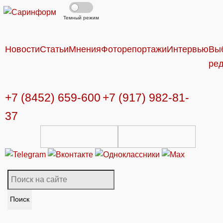
Темный режим
Новости
Статьи
Мнения
Фоторепортажи
Интервью
Вы
ре
+7 (8452) 659-600
+7 (917) 982-81-
37
Поиск