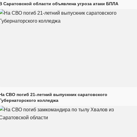
В Саратовской области объявлена угроза атаки БПЛА
На СВО погиб 21-летний выпускник саратовского
Губернаторского колледжа