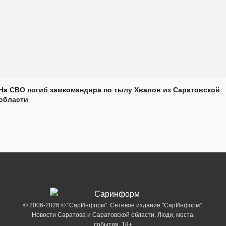
На СВО погиб замкомандира по тылу Хвалов из Саратовской
области
© 2006-2026 © "СарИнформ". Сетевое издание "СарИнформ".
Новости Саратова и Саратовской области. Люди, места,
события. 18+