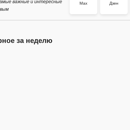
самые важные и интересные
Max
Дзен
рвым
рное за неделю