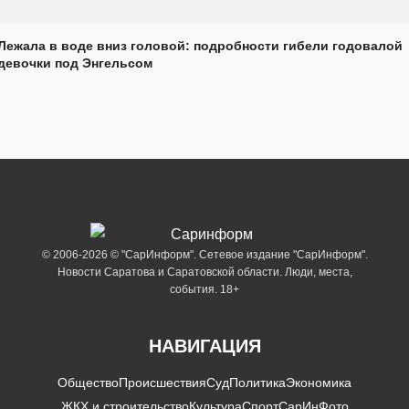
Лежала в воде вниз головой: подробности гибели годовалой
девочки под Энгельсом
© 2006-2026 © "СарИнформ". Сетевое издание "СарИнформ".
Новости Саратова и Саратовской области. Люди, места,
события. 18+
НАВИГАЦИЯ
Общество
Происшествия
Суд
Политика
Экономика
ЖКХ и строительство
Культура
Спорт
СарИнФото