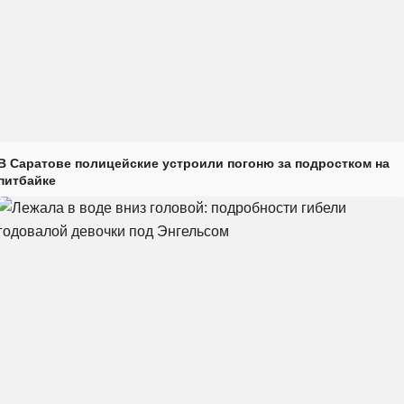
В Саратове полицейские устроили погоню за подростком на
питбайке