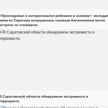
«Преследовал и интересовался ребенком в коляске»: молода
мама из Саратова вооружилась газовым баллончиком после
встречи со сталкером
В Саратовской области обнаружили экстремиста и
террориста