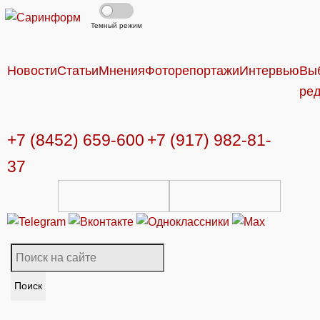
Темный режим
Новости
Статьи
Мнения
Фоторепортажи
Интервью
Вы
ре
+7 (8452) 659-600
+7 (917) 982-81-
37
Поиск