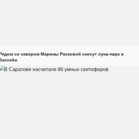
Рядом со сквером Марины Расковой снесут луна-парк и
бассейн