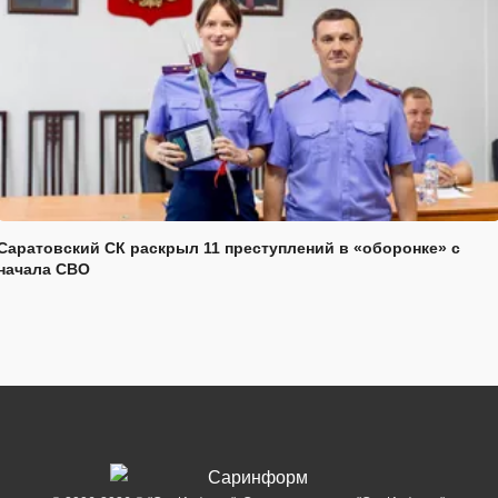
Саратовский СК раскрыл 11 преступлений в «оборонке» с
начала СВО