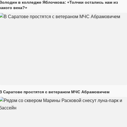
Володин в колледже Яблочкова: «Толчки остались нам из
какого века?»
В Саратове простятся с ветераном МЧС Абрамовичем