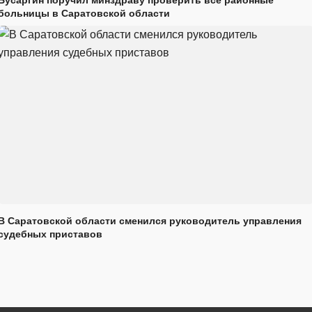
Бусаргин поручил минздраву проверить все районные
больницы в Саратовской области
В Саратовской области сменился руководитель управления
судебных приставов