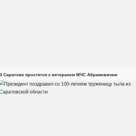
В Саратове простятся с ветераном МЧС Абрамовичем