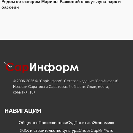
Рядом со сквером Марины Расковой снесут луна-парк и
бассейн
© 2006-2026 © "СарИнформ". Сетевое издание "СарИнформ".
Новости Саратова и Саратовской области. Люди, места,
события. 18+
НАВИГАЦИЯ
Общество
Происшествия
Суд
Политика
Экономика
ЖКХ и строительство
Культура
Спорт
СарИнФото