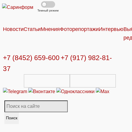
Темный режим
Новости
Статьи
Мнения
Фоторепортажи
Интервью
Вы
ре
+7 (8452) 659-600
+7 (917) 982-81-
37
Поиск