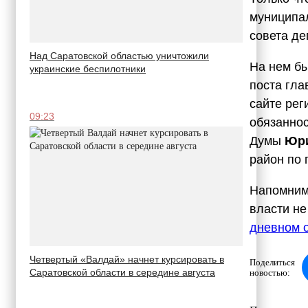
муниципал
совета де
Над Саратовской областью уничтожили
На нем бы
украинские беспилотники
поста гла
сайте рег
09:23
обязаннос
Думы
Юри
район по 
Напомним,
власти не
дневном о
Четвертый «Валдай» начнет курсировать в
Поделиться
Саратовской области в середине августа
новостью: