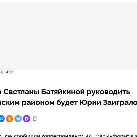
3, 14:26
 Светланы Батяйкиной руководить
ским районом будет Юрий Заиграл
о, как сообщили корреспонденту ИА "СарИнформ" в 