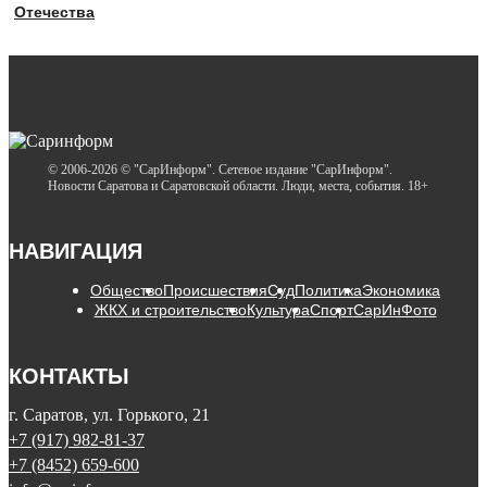
Отечества
© 2006-2026 © "СарИнформ". Сетевое издание "СарИнформ".
Новости Саратова и Саратовской области. Люди, места, события. 18+
НАВИГАЦИЯ
Общество
Происшествия
Суд
Политика
Экономика
ЖКХ и строительство
Культура
Спорт
СарИнФото
КОНТАКТЫ
г. Саратов, ул. Горького, 21
+7 (917) 982-81-37
+7 (8452) 659-600