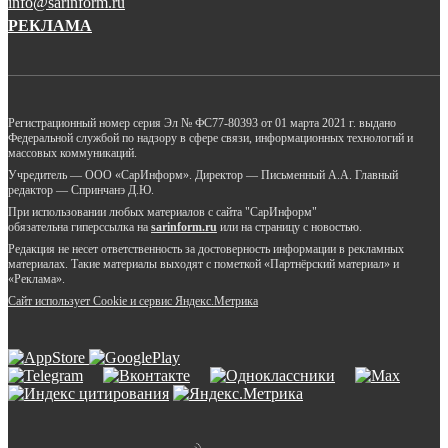
info@sarinform.ru
РЕКЛАМА
Регистрационный номер серия Эл № ФС77-80393 от 01 марта 2021 г. выдано
Федеральной службой по надзору в сфере связи, информационных технологий и
массовых коммуникаций.
Учредитель — ООО «СарИнформ». Директор — Письменный А.А. Главный
редактор — Спринчанэ Д.Ю.
При использовании любых материалов с сайта "СарИнформ"
обязательна гиперссылка на
sarinform.ru
или на страницу с новостью.
Редакция не несет ответственность за достоверность информации в рекламных
материалах. Такие материалы выходят с пометкой «Партнёрский материал» и
«Реклама».
Сайт использует Cookie и сервиc Яндекс.Метрика