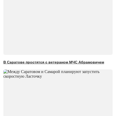
В Саратове простятся с ветераном МЧС Абрамовичем