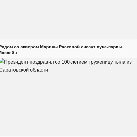
Рядом со сквером Марины Расковой снесут луна-парк и
бассейн