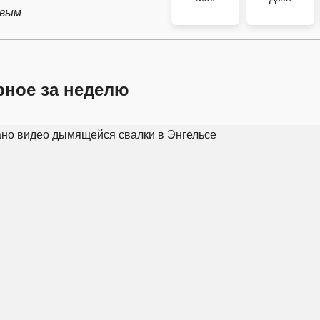
рвым
рное за неделю