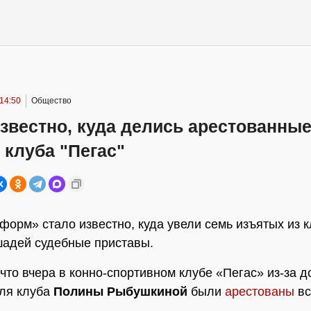
 14:50
Общество
звестно, куда делись арестованны
клуба "Пегас"
орм» стало известно, куда увели семь изъятых из 
шадей судебные приставы.
что вчера в конно-спортивном клубе «Пегас» из-за д
ля клуба
Полины Рыбушкиной
были
арестованы
вс