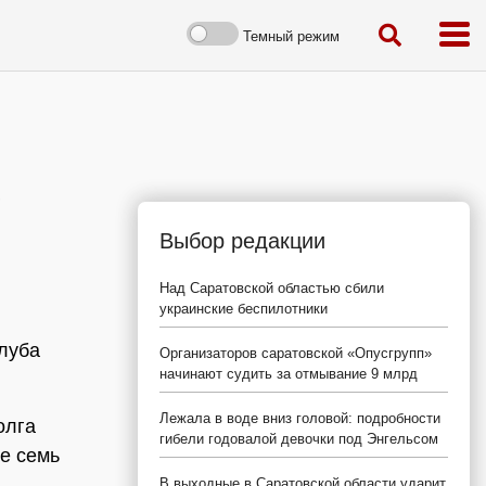
Темный режим
е
Выбор редакции
Над Саратовской областью сбили
украинские беспилотники
клуба
Организаторов саратовской «Опусгрупп»
начинают судить за отмывание 9 млрд
Лежала в воде вниз головой: подробности
олга
гибели годовалой девочки под Энгельсом
е семь
В выходные в Саратовской области ударит