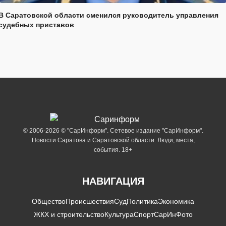
В Саратовской области сменился руководитель управления
судебных приставов
© 2006-2026 © "СарИнформ". Сетевое издание "СарИнформ".
Новости Саратова и Саратовской области. Люди, места,
события. 18+
НАВИГАЦИЯ
Общество
Происшествия
Суд
Политика
Экономика
ЖКХ и строительство
Культура
Спорт
СарИнФото