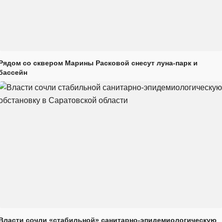
Рядом со сквером Марины Расковой снесут луна-парк и
бассейн
Власти сочли «стабильной» санитарно-эпидемиологическую