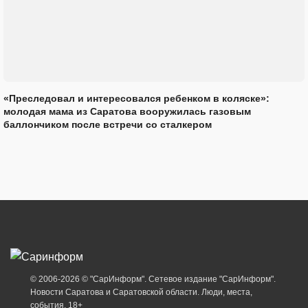
«Преследовал и интересовался ребенком в коляске»:
молодая мама из Саратова вооружилась газовым
баллончиком после встречи со сталкером
© 2006-2026 © "СарИнформ". Сетевое издание "СарИнформ".
Новости Саратова и Саратовской области. Люди, места,
события. 18+