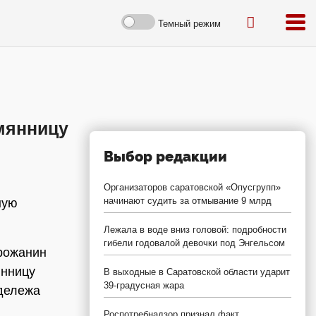
Темный режим
мянницу
Выбор редакции
Организаторов саратовской «Опусгрупп»
начинают судить за отмывание 9 млрд
ную
Лежала в воде вниз головой: подробности
гибели годовалой девочки под Энгельсом
орожанин
янницу
В выходные в Саратовской области ударит
39-градусная жара
 дележа
Роспотребнадзор признал факт