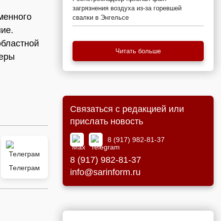
загрязнения воздуха из-за горевшей
менного
свалки в Энгельсе
ние.
областной
Читать больше
меры
Связаться с редакцией или
прислать новость
8 (917) 982-81-37
8 (917) 982-81-37
Телеграм
info@sarinform.ru