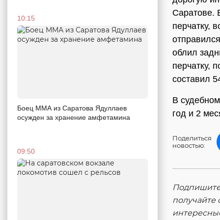
Саратове. 
10:15
перчатку, 
отправился
облил задн
перчатку, 
составил 5
В судебном
Боец ММА из Саратова Ядуллаев
год и 2 ме
осужден за хранение амфетамина
Поделиться
новостью:
09:50
Подпишитес
получайте 
интересны