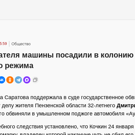
5:59
Общество
ателя машины посадили в колонию
го режима
а Саратова поддержала в суде государственное обв
 делу жителя Пензенской области 32-летнего
Дмитр
Его обвиняли в умышленном поджоге автомобиля «Ау
ебного следствия установлено, что Кочкин 24 января
омарку, владелец которой накануне чуть не сбил его