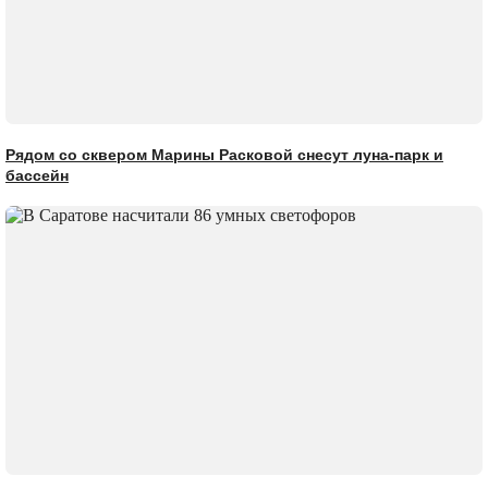
Рядом со сквером Марины Расковой снесут луна-парк и
бассейн