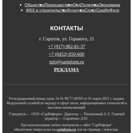
Общество
Происшествия
Суд
Политика
Экономика
ЖКХ и строительство
Культура
Спорт
СарИнФото
КОНТАКТЫ
г. Саратов, ул. Горького, 21
+7 (917) 982-81-37
+7 (8452) 659-600
info@sarinform.ru
РЕКЛАМА
Регистрационный номер серия Эл № ФС77-80393 от 01 марта 2021 г. выдано
Федеральной службой по надзору в сфере связи, информационных технологий и
массовых коммуникаций.
Учредитель — ООО «СарИнформ». Директор — Письменный А.А. Главный
редактор — Спринчанэ Д.Ю.
При использовании любых материалов с сайта "СарИнформ"
обязательна гиперссылка на
sarinform.ru
или на страницу с новостью.