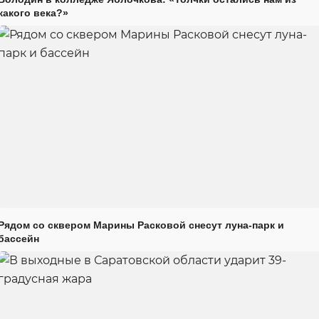
какого века?»
Рядом со сквером Марины Расковой снесут луна-парк и
бассейн