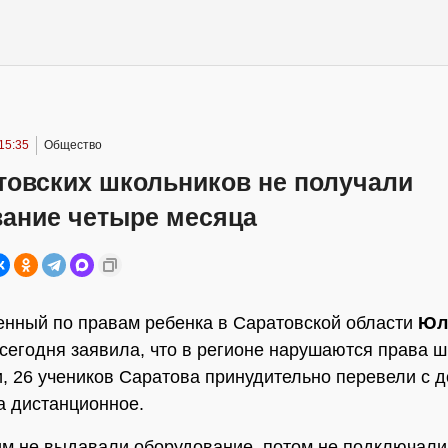
15:35
Общество
товских школьников не получали
вание четыре месяца
нный по правам ребенка в Саратовской области
Юл
сегодня заявила, что в регионе нарушаются права ш
и, 26 учеников Саратова принудительно перевели с 
а дистанционное.
им не выдавали оборудование, потом не подключали