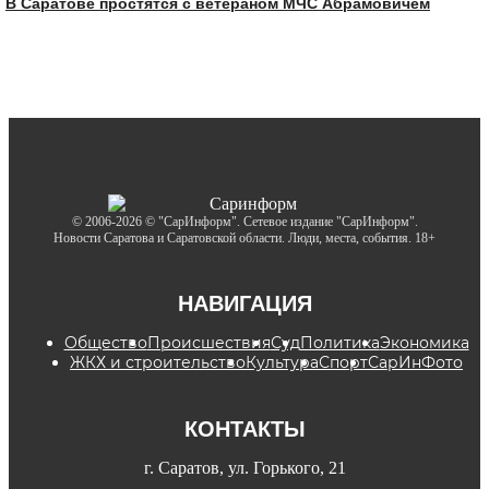
В Саратове простятся с ветераном МЧС Абрамовичем
© 2006-2026 © "СарИнформ". Сетевое издание "СарИнформ".
Новости Саратова и Саратовской области. Люди, места, события. 18+
НАВИГАЦИЯ
Общество
Происшествия
Суд
Политика
Экономика
ЖКХ и строительство
Культура
Спорт
СарИнФото
КОНТАКТЫ
г. Саратов, ул. Горького, 21