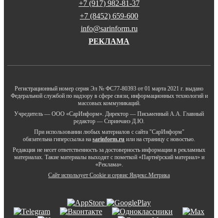
+7 (917) 982-81-37
+7 (8452) 659-600
info@sarinform.ru
РЕКЛАМА
Регистрационный номер серия Эл № ФС77-80393 от 01 марта 2021 г. выдано
Федеральной службой по надзору в сфере связи, информационных технологий и
массовых коммуникаций.
Учредитель — ООО «СарИнформ». Директор — Письменный А.А. Главный
редактор — Спринчанэ Д.Ю.
При использовании любых материалов с сайта "СарИнформ"
обязательна гиперссылка на
sarinform.ru
или на страницу с новостью.
Редакция не несет ответственность за достоверность информации в рекламных
материалах. Такие материалы выходят с пометкой «Партнёрский материал» и
«Реклама».
Сайт использует Cookie и сервиc Яндекс.Метрика