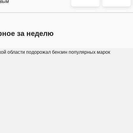
рвым
рное за неделю