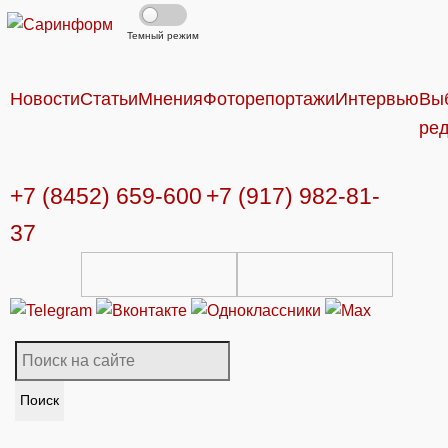
Темный режим
Новости
Статьи
Мнения
Фоторепортажи
Интервью
Вы
ре
+7 (8452) 659-600
+7 (917) 982-81-
37
Поиск