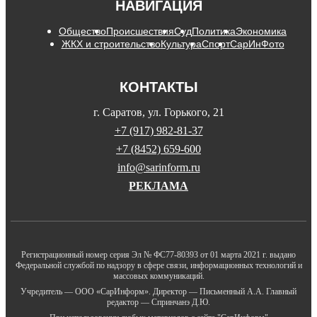
НАВИГАЦИЯ
Общество
Происшествия
Суд
Политика
Экономика
ЖКХ и строительство
Культура
Спорт
СарИнФото
КОНТАКТЫ
г. Саратов, ул. Горького, 21
+7 (917) 982-81-37
+7 (8452) 659-600
info@sarinform.ru
РЕКЛАМА
Регистрационный номер серия Эл № ФС77-80393 от 01 марта 2021 г. выдано
Федеральной службой по надзору в сфере связи, информационных технологий и
массовых коммуникаций.
Учредитель — ООО «СарИнформ». Директор — Письменный А.А. Главный
редактор — Спринчанэ Д.Ю.