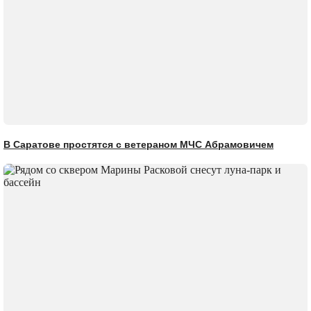
В Саратове простятся с ветераном МЧС Абрамовичем