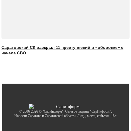
Саратовский СК раскрыл 11 преступлений в «оборонке» с
начала СВО
© 2006-2026 © "СарИнформ". Сетевое издание "СарИнформ".
Новости Саратова и Саратовской области. Люди, места, события. 18+