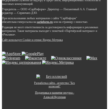
Федеральной службой по надзору в сфере связи, информационных технологий и
массовых коммуникаций.
Учредитель — ООО «СарИнформ». Директор — Письменный А.А. Главный
редактор — Спринчанэ Д.Ю.
При использовании любых материалов с сайта "СарИнформ"
обязательна гиперссылка на
sarinform.ru
или на страницу с новостью.
Редакция не несет ответственность за достоверность информации в рекламных
материалах. Такие материалы выходят с пометкой «Партнёрский материал» и
«Реклама».
Сайт использует Cookie и сервиc Яндекс.Метрика
Разработка сайта - агентство "Без
иллюзий"
Поддержка и развитие ресурса -
Алексей Кухтерин