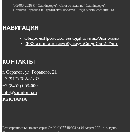
© 2006-2026 © "СарИнформ". Сетевое издание "СарИнформ".
Новости Саратова и Саратовской области. Люди, места, события. 18+
НАВИГАЦИЯ
Общество
Происшествия
Суд
Политика
Экономика
ЖКХ и строительство
Культура
Спорт
СарИнФото
КОНТАКТЫ
г. Саратов, ул. Горького, 21
+7 (917) 982-81-37
+7 (8452) 659-600
info@sarinform.ru
РЕКЛАМА
Регистрационный номер серия Эл № ФС77-80393 от 01 марта 2021 г. выдано